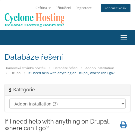
Čeština
Přihlášení
Registrace
Zobrazit košík
Přep
navig
Databáze řešení
Domovská stránka portálu
Databáze řešení
Addon Installation
Drupal
If I need help with anything on Drupal, where can I go?
Kategorie
If I need help with anything on Drupal,
where can I go?