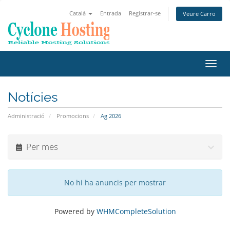
Català
Entrada
Registrar-se
Veure Carro
Canv
la
nave
Notícies
Administració
Promocions
Ag 2026
Per mes
No hi ha anuncis per mostrar
Powered by
WHMCompleteSolution