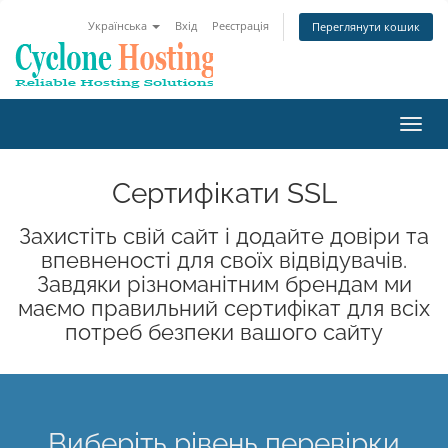
Українська
Вхід
Реєстрація
Переглянути кошик
Пере
наві
Сертифікати SSL
Захистіть свій сайт і додайте довіри та
впевненості для своїх відвідувачів.
Завдяки різноманітним брендам ми
маємо правильний сертифікат для всіх
потреб безпеки вашого сайту
Виберіть рівень перевірки