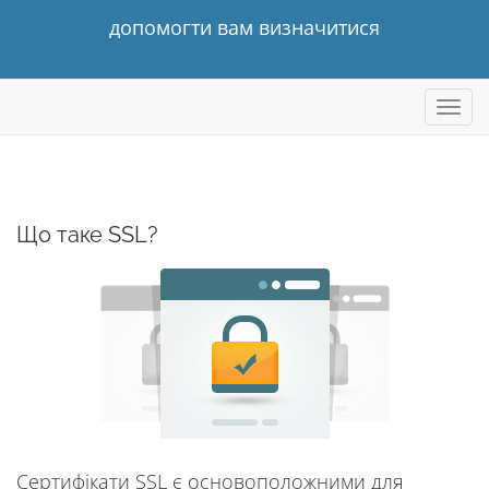
допомогти вам визначитися
Пере
навіг
Що таке SSL?
Сертифікати SSL є основоположними для