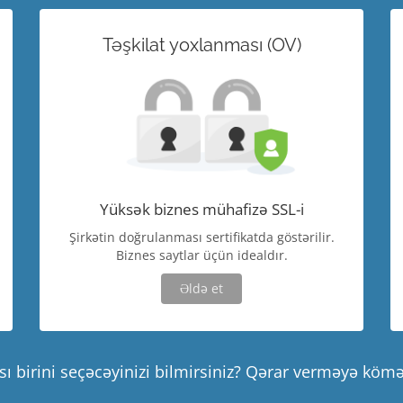
Təşkilat yoxlanması (OV)
Yüksək biznes mühafizə SSL-i
Şirkətin doğrulanması sertifikatda göstərilir.
Biznes saytlar üçün idealdır.
Əldə et
ı birini seçəcəyinizi bilmirsiniz? Qərar verməyə köm