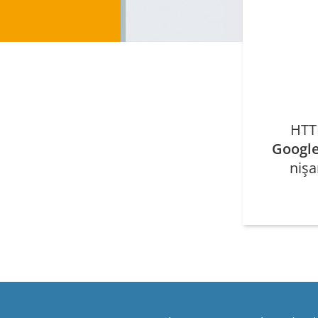
HTTP
Googl
nişa