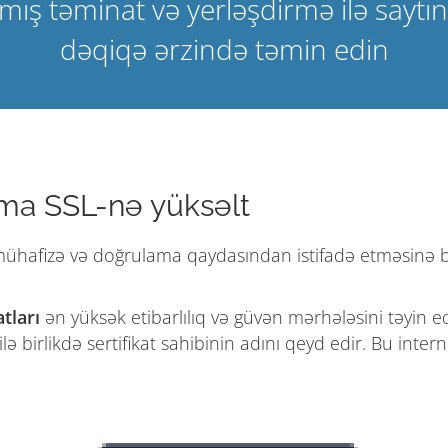
ış təminat və yerləşdirmə ilə saytınız
dəqiqə ərzində təmin edin
ama SSL-nə yüksəlt
 mühafizə və doğrulama qaydasından istifadə etməsinə b
tları
ən yüksək etibarlılıq və güvən mərhələsini təyin edir
 ilə birlikdə sertifikat sahibinin adını qeyd edir. Bu inte