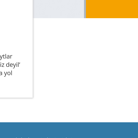
ytlar
z deyil’
a yol