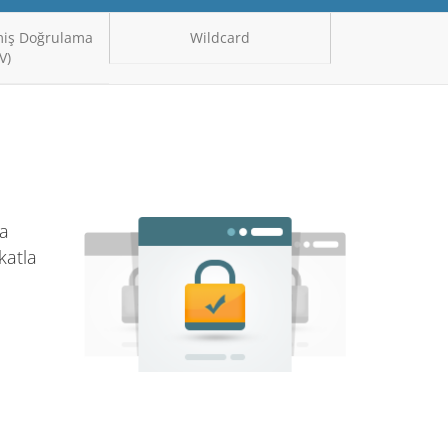
miş Doğrulama
Wildcard
V)
da
katla