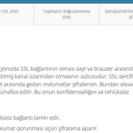
 SSL (DV)
Təşkilatın doğrulanması
Genişləndiril
(OV)
(E
Saytınızda SSL bağlantının olması sayt və brauzer arasın
lmiş kanal üzərindən olmasının sübutudur. SSL-sertifi
ayt arasında gedən məlumatlar şifrələnsin. Bundan əlavə
fizə edilir. Bu onun konfidensiallığını və təhlükəsiz
kəsiz bağlantı təmin edir.
əlumat qorunması üçün şifrələmə aparır.