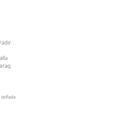
radır.
əllə
laraq
 istifadə