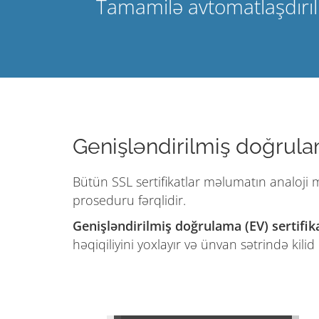
Tamamilə avtomatlaşdırılm
Genişləndirilmiş doğrul
Bütün SSL sertifikatlar məlumatın analoji
proseduru fərqlidir.
Genişləndirilmiş doğrulama (EV) sertifika
həqiqiliyini yoxlayır və ünvan sətrində kilid