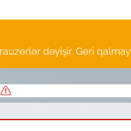
rauzerlər dəyişir. Geri qalmay