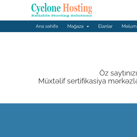
Ana səhifə
Mağaza
Elanlar
Məluma
Öz saytınız
Müxtəlif sertifikasiya mərkəzlə