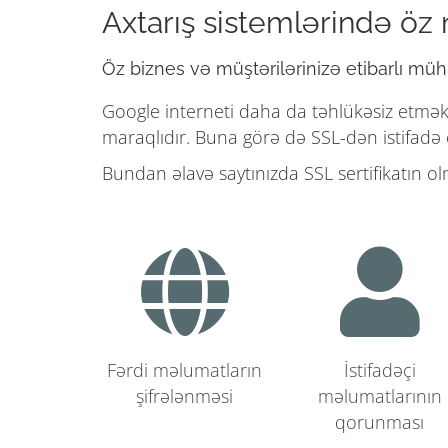
Axtarış sistemlərində öz
Öz biznes və müştərilərinizə etibarlı mühi
Google interneti daha da təhlükəsiz etmək i
maraqlıdır. Buna görə də SSL-dən istifadə 
Bundan əlavə saytınızda SSL sertifikatın
Fərdi məlumatların
İstifadəçi
şifrələnməsi
məlumatlarının
qorunması