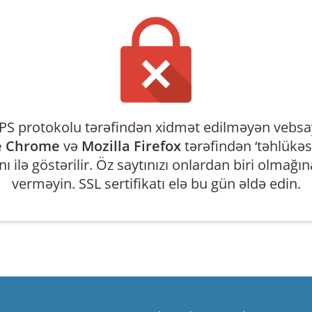
S protokolu tərəfindən xidmət edilməyən vebsa
e Chrome
və
Mozilla Firefox
tərəfindən ‘təhlükəsi
nı ilə göstərilir. Öz saytınızı onlardan biri olmağın
verməyin. SSL sertifikatı elə bu gün əldə edin.