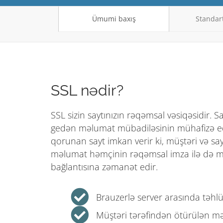
Ümumi baxış
Standart
SSL nədir?
SSL sizin saytınızın rəqəmsal vəsiqəsidir. 
gedən məlumat mübadiləsinin mühafizə edi
qorunan sayt imkan verir ki, müştəri və s
məlumat həmçinin rəqəmsal imza ilə də müha
bağlantısına zəmanət edir.
Brauzerlə server arasında təhlü
Müştəri tərəfindən ötürülən m