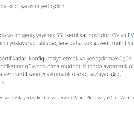
 kilid işarəsini yerləşdirir.
ə və ən geniş yayılmış SSL sertifikat növüdür.
OV
və
EV
qilini yoxlayaraq istifadəçilərə daha çox güvənli mühit ya
i sertifikatları konfiqurasiya etmək və yerləşdirmək üçün 
rtifikatınız qüvvədə olma müddəti bitəndə avtomatik o
yeni sertifikatınızı avtomatik olaraq sazlayacağıq,
ik.
i vasitəsilə yerləşdirilməli və server cPanel, Plesk və ya DirectAdmin