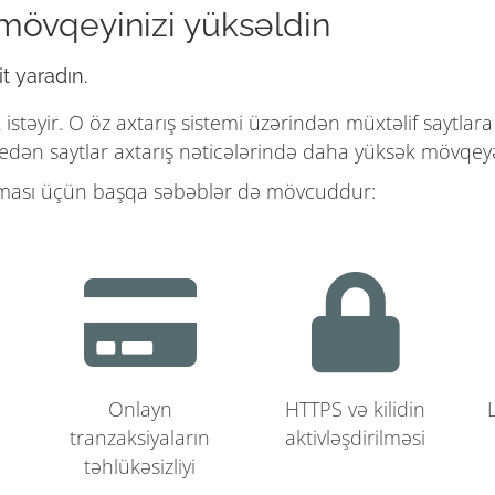
 mövqeyinizi yüksəldin
t yaradın.
stəyir. O öz axtarış sistemi üzərindən müxtəlif saytlara
edən saytlar axtarış nəticələrində daha yüksək mövqeyə
 olması üçün başqa səbəblər də mövcuddur:
Onlayn
HTTPS və kilidin
tranzaksiyaların
aktivləşdirilməsi
təhlükəsizliyi