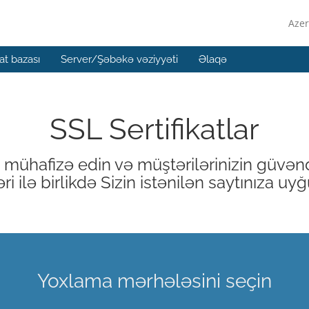
Azer
t bazası
Server/Şəbəkə vəziyyəti
Əlaqə
SSL Sertifikatlar
ı mühafizə edin və müştərilərinizin güvən
ri ilə birlikdə Sizin istənilən saytınıza uy
Yoxlama mərhələsini seçin