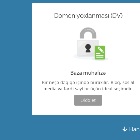
Domen yoxlanması (DV)
Baza mühafizə
Bir neçə dəqiqə içində buraxılır. Bloq, sosial
media və fərdi saytlar üçün ideal seçimdir.
Əldə et
Hans