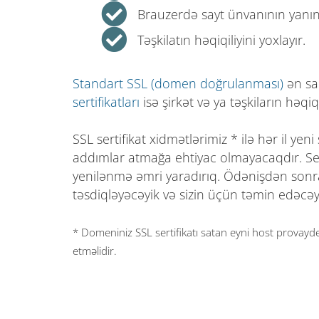
Brauzerdə sayt ünvanının yanında
Təşkilatın həqiqiliyini yoxlayır.
Standart SSL (domen doğrulanması)
ən sad
sertifikatları
isə şirkət və ya təşkiların həqi
SSL sertifikat xidmətlərimiz * ilə hər il yen
addımlar atmağa ehtiyac olmayacaqdır. Se
yenilənmə əmri yaradırıq. Ödənişdən sonra 
təsdiqləyəcəyik və sizin üçün təmin edəcəy
* Domeniniz SSL sertifikatı satan eyni host provayder
etməlidir.