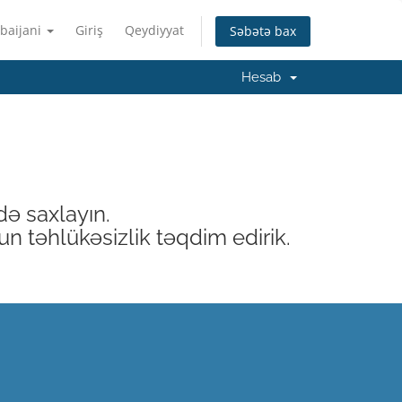
baijani
Giriş
Qeydiyyat
Səbətə bax
Hesab
də saxlayın.
ğun təhlükəsizlik təqdim edirik.