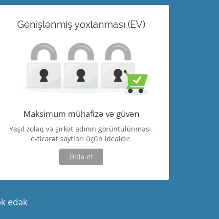
Genişlənmiş yoxlanması (EV)
Maksimum mühafizə və güvən
Yaşıl zolaq və şirkət adının görüntülünməsi.
e-ticarət saytları üçün idealdır.
Əldə et
ək edək