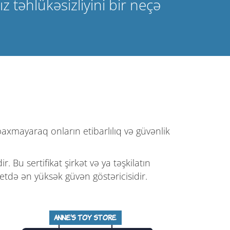
 təhlükəsizliyini bir neçə
axmayaraq onların etibarlılıq və güvənlik
. Bu sertifikat şirkət və ya təşkilatın
rnetdə ən yüksək güvən göstəricisidir.