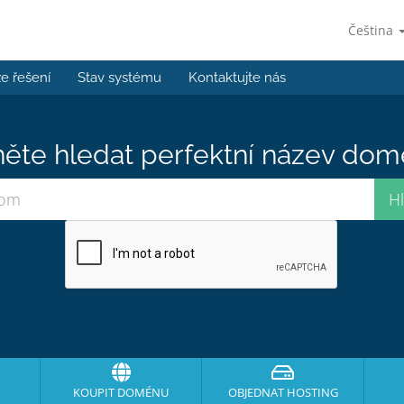
Čeština
e řešení
Stav systému
Kontaktujte nás
ěte hledat perfektní název domé
KOUPIT DOMÉNU
OBJEDNAT HOSTING