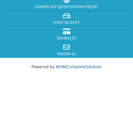
DOMEN ADI QEYDIYYATDAN KEÇIRT
HOST ƏLDƏ ET
ÖDƏNIŞ ET
YARDIM AL
Powered by
WHMCompleteSolution