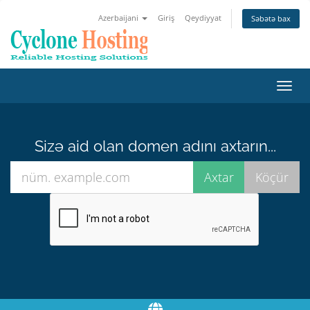
Azerbaijani
Giriş
Qeydiyyat
Səbətə bax
Naviq
keçid
Sizə aid olan domen adını axtarın...