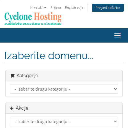
Hrvatski
Prijava
Registtracija
Pregled košarice
Preba
navig
Izaberite domenu...
Kategorije
Akcije