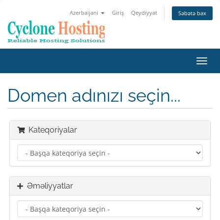
Azerbaijani
Giriş
Qeydiyyat
Səbətə bax
Naviq
keçid
Domen adınızı seçin...
Kateqoriyalar
Əməliyyatlar