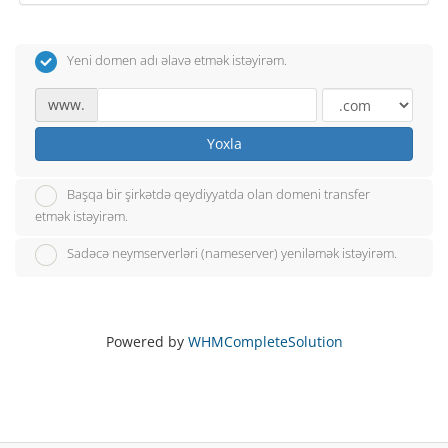
Yeni domen adı əlavə etmək istəyirəm.
www.
Yoxla
Başqa bir şirkətdə qeydiyyatda olan domeni transfer
etmək istəyirəm.
Sadəcə neymserverləri (nameserver) yeniləmək istəyirəm.
Powered by
WHMCompleteSolution