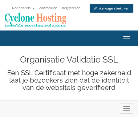
Nederlands
Aanmelden
Registreren
Winkelwagen bekijken
Navig
in-/u
Organisatie Validatie SSL
Een SSL Certificaat met hoge zekerheid
laat je bezoekers zien dat de identiteit
van de websiteis geverifieerd
Navig
in-/u