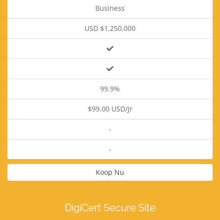
Business
USD $1,250,000
99.9%
$99.00 USD/Jr
-
-
Koop Nu
DigiCert Secure Site