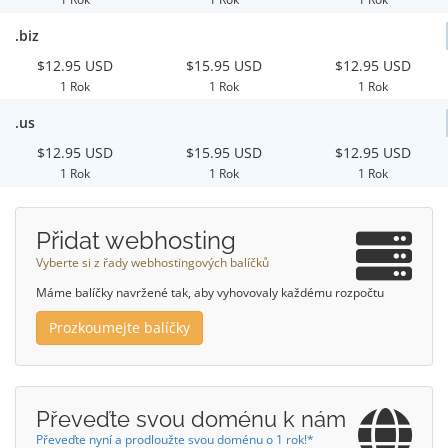
.biz
$12.95 USD
$15.95 USD
$12.95 USD
1 Rok
1 Rok
1 Rok
.us
$12.95 USD
$15.95 USD
$12.95 USD
1 Rok
1 Rok
1 Rok
Přidat webhosting
Vyberte si z řady webhostingových balíčků
Máme balíčky navržené tak, aby vyhovovaly každému rozpočtu
Prozkoumejte balíčky
Převeďte svou doménu k nám
Převeďte nyní a prodloužte svou doménu o 1 rok!*