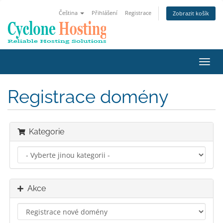
Čeština
Přihlášení
Registrace
Zobrazit košík
Přep
navig
Registrace domény
Kategorie
Akce