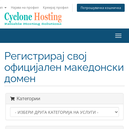
an
Најава на профил
Креирај профил
Потрошувачка кошничка
Вклу
ја
нави
Регистрирај свој
официјален македонски
домен
Категории